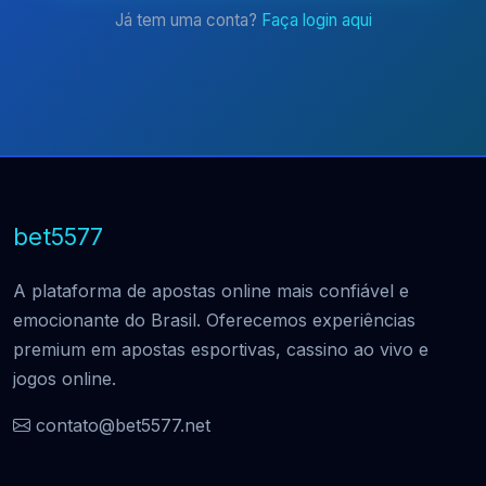
Já tem uma conta?
Faça login aqui
bet5577
A plataforma de apostas online mais confiável e
emocionante do Brasil. Oferecemos experiências
premium em apostas esportivas, cassino ao vivo e
jogos online.
contato@bet5577.net