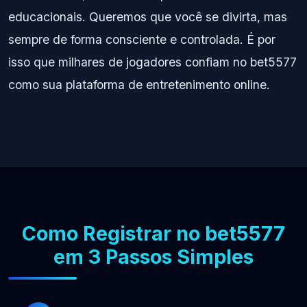
educacionais. Queremos que você se divirta, mas
sempre de forma consciente e controlada. É por
isso que milhares de jogadores confiam no bet5577
como sua plataforma de entretenimento online.
Como Registrar no bet5577
em 3 Passos Simples