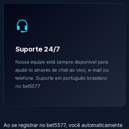
Suporte 24/7
Nossa equipe está sempre disponível para
ajudá-lo através de chat ao vivo, e-mail ou
telefone. Suporte em português brasileiro
no bet5577
Ao se registrar no bet5577, você automaticamente