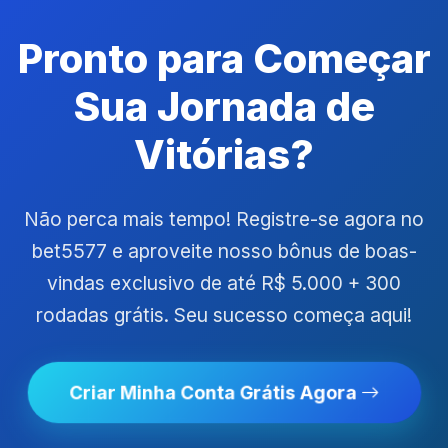
Pronto para Começar
Sua Jornada de
Vitórias?
Não perca mais tempo! Registre-se agora no
bet5577 e aproveite nosso bônus de boas-
vindas exclusivo de até R$ 5.000 + 300
rodadas grátis. Seu sucesso começa aqui!
Criar Minha Conta Grátis Agora