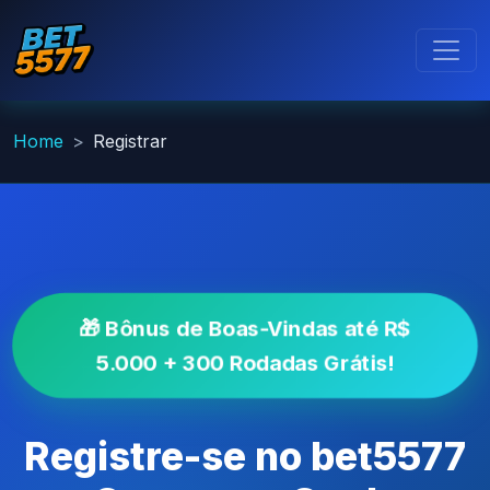
Home
Registrar
🎁 Bônus de Boas-Vindas até R$
5.000 + 300 Rodadas Grátis!
Registre-se no bet5577