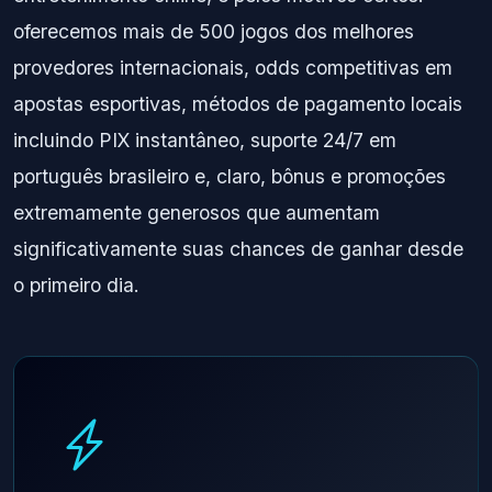
oferecemos mais de 500 jogos dos melhores
provedores internacionais, odds competitivas em
apostas esportivas, métodos de pagamento locais
incluindo PIX instantâneo, suporte 24/7 em
português brasileiro e, claro, bônus e promoções
extremamente generosos que aumentam
significativamente suas chances de ganhar desde
o primeiro dia.