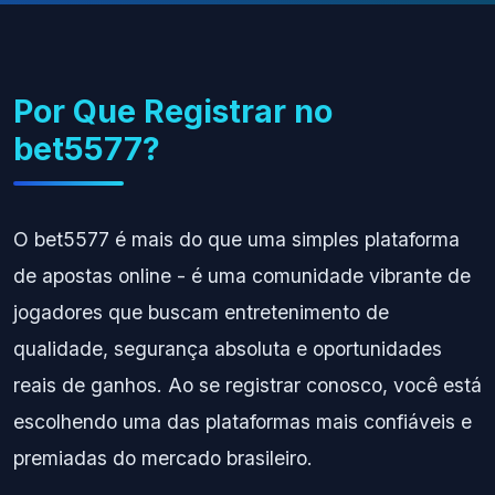
Por Que Registrar no
bet5577?
O bet5577 é mais do que uma simples plataforma
de apostas online - é uma comunidade vibrante de
jogadores que buscam entretenimento de
qualidade, segurança absoluta e oportunidades
reais de ganhos. Ao se registrar conosco, você está
escolhendo uma das plataformas mais confiáveis e
premiadas do mercado brasileiro.