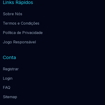
Links Rápidos
Sobre Nós
Termos e Condições
Política de Privacidade
Jogo Responsável
Conta
Registrar
Login
FAQ
Sitemap