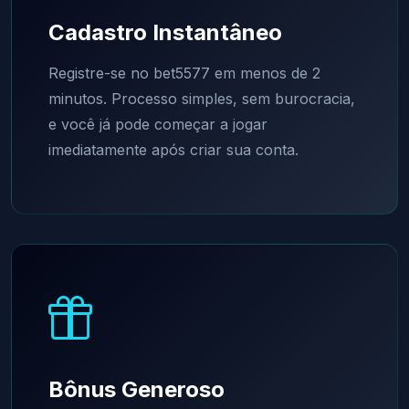
Cadastro Instantâneo
Registre-se no bet5577 em menos de 2
minutos. Processo simples, sem burocracia,
e você já pode começar a jogar
imediatamente após criar sua conta.
Bônus Generoso