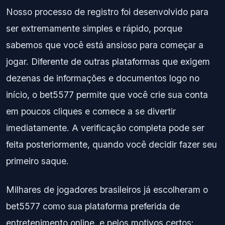
Nosso processo de registro foi desenvolvido para
ser extremamente simples e rápido, porque
sabemos que você está ansioso para começar a
jogar. Diferente de outras plataformas que exigem
dezenas de informações e documentos logo no
início, o bet5577 permite que você crie sua conta
em poucos cliques e comece a se divertir
imediatamente. A verificação completa pode ser
feita posteriormente, quando você decidir fazer seu
primeiro saque.
Milhares de jogadores brasileiros já escolheram o
bet5577 como sua plataforma preferida de
entretenimento online, e pelos motivos certos: