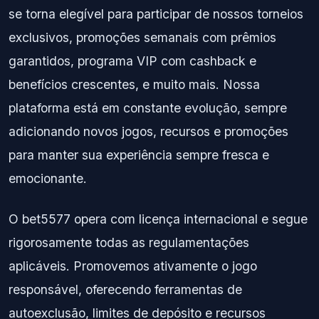
se torna elegível para participar de nossos torneios
exclusivos, promoções semanais com prêmios
garantidos, programa VIP com cashback e
benefícios crescentes, e muito mais. Nossa
plataforma está em constante evolução, sempre
adicionando novos jogos, recursos e promoções
para manter sua experiência sempre fresca e
emocionante.
O bet5577 opera com licença internacional e segue
rigorosamente todas as regulamentações
aplicáveis. Promovemos ativamente o jogo
responsável, oferecendo ferramentas de
autoexclusão, limites de depósito e recursos