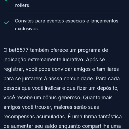
rollers
Convites para eventos especiais e lançamentos
exclusivos
O bet5577 também oferece um programa de
indicação extremamente lucrativo. Após se
registrar, você pode convidar amigos e familiares
para se juntarem à nossa comunidade. Para cada
pessoa que você indicar e que fizer um depósito,
você recebe um bônus generoso. Quanto mais
amigos você trouxer, maiores serão suas
recompensas acumuladas. É uma forma fantástica
de aumentar seu saldo enquanto compartilha uma