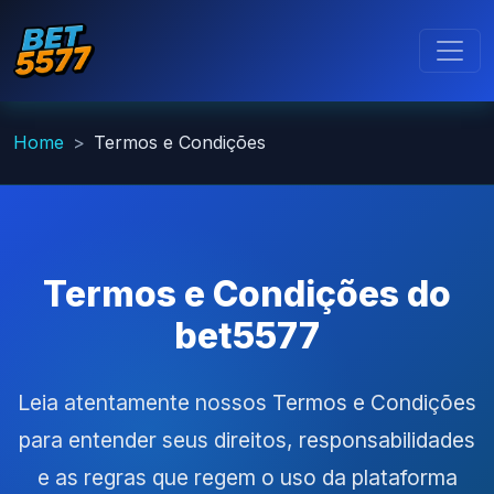
Home
Termos e Condições
Termos e Condições do
bet5577
Leia atentamente nossos Termos e Condições
para entender seus direitos, responsabilidades
e as regras que regem o uso da plataforma