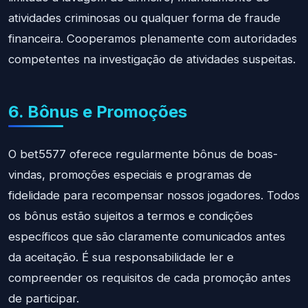
atividades criminosas ou qualquer forma de fraude
financeira. Cooperamos plenamente com autoridades
competentes na investigação de atividades suspeitas.
6. Bônus e Promoções
O bet5577 oferece regularmente bônus de boas-
vindas, promoções especiais e programas de
fidelidade para recompensar nossos jogadores. Todos
os bônus estão sujeitos a termos e condições
específicos que são claramente comunicados antes
da aceitação. É sua responsabilidade ler e
compreender os requisitos de cada promoção antes
de participar.