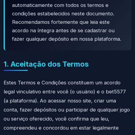
automaticamente com todos os termos e
condições estabelecidos neste documento.
Recomendamos fortemente que leia este
acordo na íntegra antes de se cadastrar ou
fazer qualquer depósito em nossa plataforma.
1. Aceitação dos Termos
Estes Termos e Condições constituem um acordo
legal vinculativo entre você (o usuário) e o bet5577
(a plataforma). Ao acessar nosso site, criar uma
conta, fazer depósitos ou participar de qualquer jogo
ou serviço oferecido, você confirma que leu,
compreendeu e concordou em estar legalmente