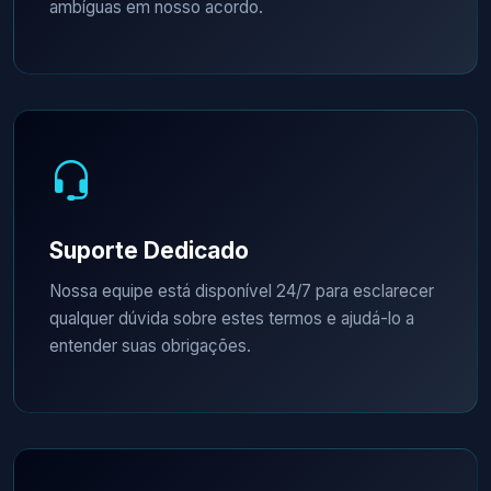
ambíguas em nosso acordo.
Suporte Dedicado
Nossa equipe está disponível 24/7 para esclarecer
qualquer dúvida sobre estes termos e ajudá-lo a
entender suas obrigações.